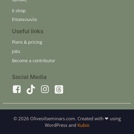
Κριτικές
Ε-shop
Επικοινωνία
Useful links
Plans & pricing
Jobs
Become a contributor
Social Media
© 2026 Oliveoilseminars.com. Created with ❤ using
WordPress and
Kubio