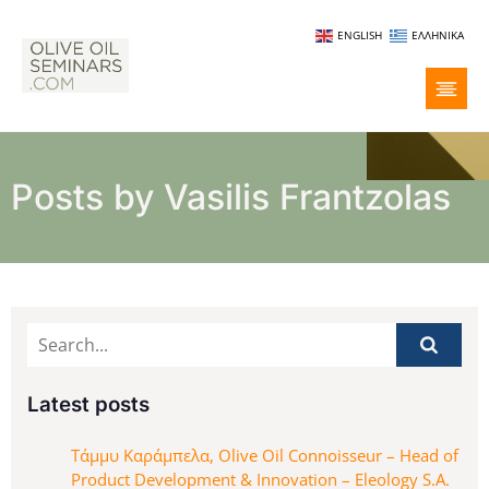
ENGLISH
ΕΛΛΗΝΙΚΆ
Posts by
Vasilis Frantzolas
Latest posts
Τάμμυ Καράμπελα, Olive Oil Connoisseur – Head of
Product Development & Innovation – Eleology S.A.